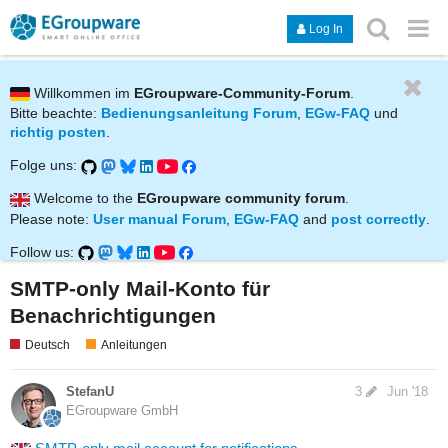
Log In
Willkommen im
EGroupware-Community-Forum
.
Bitte beachte:
Bedienungsanleitung Forum
,
EGw-FAQ
und
richtig posten
.
Folge uns:
Welcome to the
EGroupware community forum
.
Please note:
User manual Forum
,
EGw-FAQ
and
post correctly
.
Follow us:
SMTP-only Mail-Konto für
Benachrichtigungen
Deutsch
Anleitungen
StefanU
3
Jun '18
EGroupware GmbH