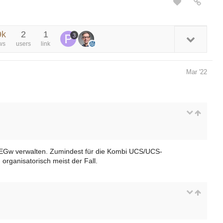
9k
2
1
3
ws
users
link
Mar '22
 EGw verwalten. Zumindest für die Kombi UCS/UCS-
rganisatorisch meist der Fall.