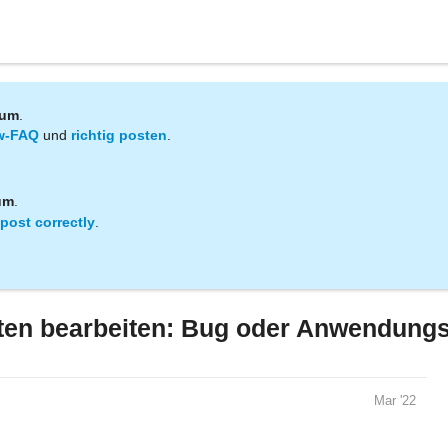
rum
.
w-FAQ
und
richtig posten
.
um
.
post correctly
.
ten bearbeiten: Bug oder Anwendungs
Mar '22