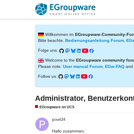
Willkommen im
EGroupware-Community-Fo
Bitte beachte:
Bedienungsanleitung Forum
,
EG
Folge uns:
Welcome to the
EGroupware community for
Please note:
User manual Forum
,
EGw-FAQ
and
Follow us:
Administrator, Benutzerkon
EGroupware on UCS
pixel24
Hallo zusammen,