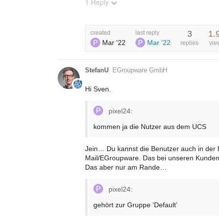
1 Reply
3
1.
created
last reply
Mar '22
Mar '22
replies
vie
StefanU
EGroupware GmbH
Hi Sven.
pixel24:
kommen ja die Nutzer aus dem UCS
Jein… Du kannst die Benutzer auch in der
Mail/EGroupware. Das bei unseren Kunden o
Das aber nur am Rande…
pixel24:
gehört zur Gruppe ‘Default’