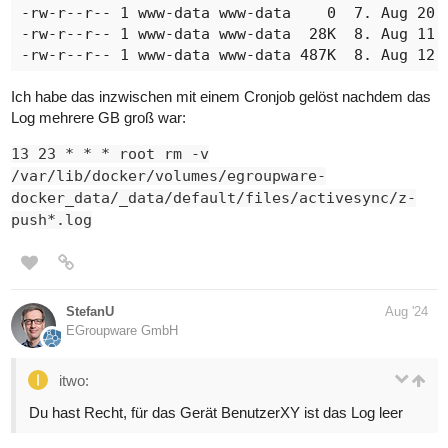
-rw-r--r-- 1 www-data www-data    0  7. Aug 20:1
-rw-r--r-- 1 www-data www-data  28K  8. Aug 11:4
Ich habe das inzwischen mit einem Cronjob gelöst nachdem das
Log mehrere GB groß war:
13 23 * * * root rm -v
/var/lib/docker/volumes/egroupware-
docker_data/_data/default/files/activesync/z-
push*.log
StefanU
Aug '24
EGroupware GmbH
itwo:
Du hast Recht, für das Gerät BenutzerXY ist das Log leer