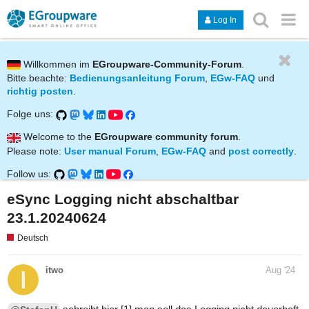
Log In
Willkommen im
EGroupware-Community-Forum
.
Bitte beachte:
Bedienungsanleitung Forum
,
EGw-FAQ
und
richtig posten
.
Folge uns:
Welcome to the
EGroupware community forum
.
Please note:
User manual Forum
,
EGw-FAQ
and
post correctly
.
Follow us:
eSync Logging nicht abschaltbar
23.1.20240624
Deutsch
itwo
Aug '24